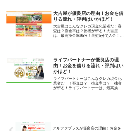
性スタッフ多数在籍！セキュリティ万
全！来店審査なし！...
大吉屋が優良店の理由！お金を借
現金化業者
りる流れ・評判はいかほど！
大吉屋はこんなクレカ現金化業者だ！審
査は？換金率は？拙者が斬る！大吉屋
は、最高換金率95%！最短5分で入金！日
本全国即日振込！来店審査なし！カード
トラブル0！利用件数1万2千件突破！そん
な大吉屋の実態を拙者が調べたでござる
よ！換金率87%～...
ライフパートナーが優良店の理
現金化業者
由！お金を借りる流れ・評判はい
かほど！
ライフパートナーはこんなクレカ現金化
業者だ ！審査は？ 換金率は？ 拙者
が斬る！ライフパートナーは、最高換金
率98％！2018年度業界No.1！リピート率
90%以上！最短5分で振込！来店審査不
要！そんなライフパートナーの実態を拙
者が調べたで...
アルファプラスが優良店の理由！お金を