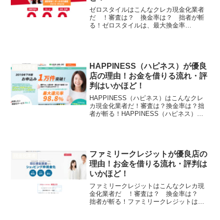
ゼロスタイルはこんなクレカ現金化業者
だ ！審査は？ 換金率は？ 拙者が斬
る！ゼロスタイルは、最大換金率
99.2%！最短5分で振込！クレーム0！手
数料0円！日本全国即日振込！来店審査な
し！利用者数18,000人！運営実績16年！
そんなゼロスタ...
HAPPINESS（ハピネス）が優良
現金化業者
店の理由！お金を借りる流れ・評
判はいかほど！
HAPPINESS（ハピネス）はこんなクレ
カ現金化業者だ！審査は？換金率は？拙
者が斬る！HAPPINESS（ハピネス）
は、最大還元率98.8%！最短3分で振込！
リピート率88.2%！日本全国即日振込！
来店審査なし！2019年下半期の申し込
み...
ファミリークレジットが優良店の
現金化業者
理由！お金を借りる流れ・評判は
いかほど！
ファミリークレジットはこんなクレカ現
金化業者だ ！審査は？ 換金率は？
拙者が斬る！ファミリークレジットは、
最高換金率98%！最短3分で振込！リピー
ト率93.8%！日本全国即日振込対応！女