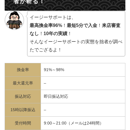
者が斬る！
イージーサポートは、
最高換金率96%
！
最短5分で入金
！
来店審査
なし
！
10年の実績
！
そんなイージーサポートの実態を拙者が調べ
たでござるよ！
換金率
91%～98%
最大還元率
–
振込対応
即日振込対応
15時以降振込
–
受付時間
9:00～21:00（メールは24時間）