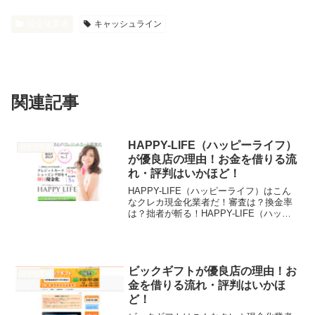
現金化業者
キャッシュライン
関連記事
HAPPY-LIFE（ハッピーライフ）
現金化業者
が優良店の理由！お金を借りる流
れ・評判はいかほど！
HAPPY-LIFE（ハッピーライフ）はこん
なクレカ現金化業者だ！審査は？換金率
は？拙者が斬る！HAPPY-LIFE（ハッピ
ーライフ）は、最高換金率95%！最短5分
で入金！女性支持率No.1！日本全国即日
振込！来店審査なし！そんなHAPPY...
ビックギフトが優良店の理由！お
現金化業者
金を借りる流れ・評判はいかほ
ど！