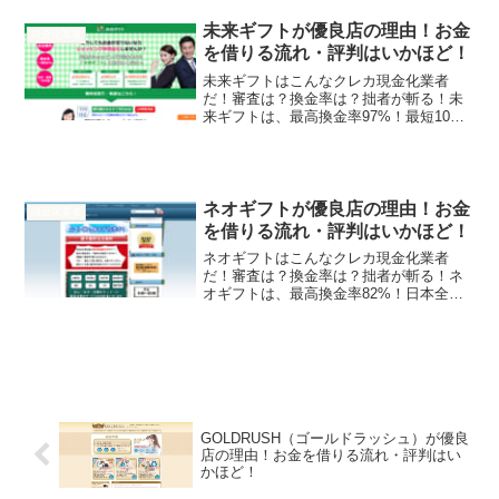
そんなたんぽぽギ...
未来ギフトが優良店の理由！お金
現金化業者
を借りる流れ・評判はいかほど！
未来ギフトはこんなクレカ現金化業者
だ！審査は？換金率は？拙者が斬る！未
来ギフトは、最高換金率97%！最短10分
で入金！手数料無料！日本全国即日振
込！来店審査なし！そんな未来ギフトの
実態を拙者が調べたでござるよ！換金率
89%～97%最大還元率...
ネオギフトが優良店の理由！お金
現金化業者
を借りる流れ・評判はいかほど！
ネオギフトはこんなクレカ現金化業者
だ！審査は？換金率は？拙者が斬る！ネ
オギフトは、最高換金率82%！日本全国
即日振込！来店審査なし！そんなネオギ
フトの実態を拙者が調べたでござるよ！
換金率80～82%最大還元率-振込対応即日
振込対応15時以降...
GOLDRUSH（ゴールドラッシュ）が優良
店の理由！お金を借りる流れ・評判はい
かほど！