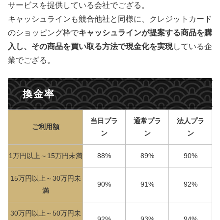
サービスを提供している会社でござる。
キャッシュラインも競合他社と同様に、クレジットカード
のショッピング枠で
キャッシュラインが提案する商品を購
入し、その商品を買い取る方法で現金化を実現
している企
業でござる。
換金率
当日プラ
通常プラ
法人プラ
ご利用額
ン
ン
ン
1万円以上～15万円未満
88%
89%
90%
15万円以上～30万円未
90%
91%
92%
満
30万円以上～50万円未
92%
93%
94%