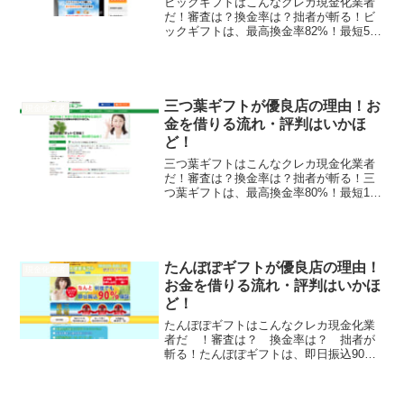
ビックギフトはこんなクレカ現金化業者
だ！審査は？換金率は？拙者が斬る！ビ
ックギフトは、最高換金率82%！最短5分
で入金！日本全国即日振込！来店審査な
し！そんなビックギフトの実態を拙者が
調べたでござるよ！換金率80～82%最大
還元率-振込対応...
三つ葉ギフトが優良店の理由！お
現金化業者
金を借りる流れ・評判はいかほ
ど！
三つ葉ギフトはこんなクレカ現金化業者
だ！審査は？換金率は？拙者が斬る！三
つ葉ギフトは、最高換金率80%！最短10
分で入金！日本全国即日振込！来店審査
なし！そんな三つ葉ギフトの実態を拙者
が調べたでござるよ！換金率77%～80%
最大還元率-振込...
たんぽぽギフトが優良店の理由！
現金化業者
お金を借りる流れ・評判はいかほ
ど！
たんぽぽギフトはこんなクレカ現金化業
者だ ！審査は？ 換金率は？ 拙者が
斬る！たんぽぽギフトは、即日振込90%
保証！満足度、人気度、リピート率No.1
の三冠達成！会員数1万人突破！カード事
故ゼロ！全クレジットカード利用可能！