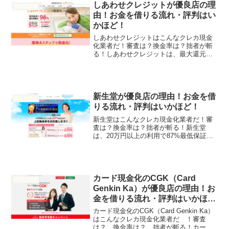
しあわせクレジットが優良店の理
現金化業者
由！お金を借りる流れ・評判はい
かほど！
しあわせクレジットはこんなクレカ現金
化業者だ！審査は？換金率は？拙者が斬
る！しあわせクレジットは、最大還元率
98%！最短10分で入金！日本全国即日振
込！来店審査なし！そんなしあわせクレ
ジットの実態を拙者が調べたでござる
よ！換金率-最大還元率...
新生堂が優良店の理由！お金を借
現金化業者
りる流れ・評判はいかほど！
新生堂はこんなクレカ現金化業者だ！審
査は？換金率は？拙者が斬る！新生堂
は、20万円以上の利用で87%最低保証！
現金化優良店ランキング3年連続1位！カ
ード事故0！来店審査なし！創業12年以
上！そんな新生堂の実態を拙者が調べた
でござるよ！換金率...
カード現金化のCGK（Card
現金化業者
Genkin Ka）が優良店の理由！お
金を借りる流れ・評判はいかほ
ど！
カード現金化のCGK（Card Genkin Ka）
はこんなクレカ現金化業者だ ！審査
は？ 換金率は？ 拙者が斬る！カード