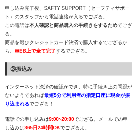
申し込み完了後、SAFTY SUPPORT（セーフティサポー
ト）のスタッフから電話連絡が入るでござる。
この電話は
本人確認と商品購入の手続きをするため
でござ
る。
商品を選びクレジットカード決済で購入するでござるか
ら、
WEB上で全て完了
するでござる。
③振込み
インターネット決済の確認ができ、特に手続き上の問題が
ないようであれば
最短5分で利用者の指定口座に現金が振
り込まれる
でござる！
電話での申し込みは
9:00~20:00
でござる。メールでの申
し込みは
365日24時間OK
でござるよ。