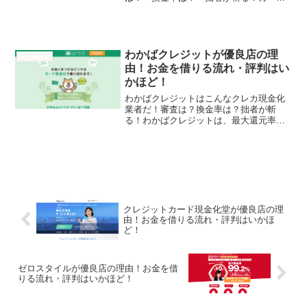
現金化のCGK（Card Genkin Ka）は、最
大換金率98%！最短3分で入金！カード事
故0！利用者数4万人突破！...
わかばクレジットが優良店の理
現金化業者
由！お金を借りる流れ・評判はい
かほど！
わかばクレジットはこんなクレカ現金化
業者だ！審査は？換金率は？拙者が斬
る！わかばクレジットは、最大還元率
98.8%！最短5分で入金！リピート率
89%！日本全国即日振込！来店審査な
し！創業11年！そんなわかばクレジット
の実態を拙者が調べたでご...
クレジットカード現金化堂が優良店の理
由！お金を借りる流れ・評判はいかほ
ど！
ゼロスタイルが優良店の理由！お金を借
りる流れ・評判はいかほど！