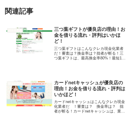
関連記事
三つ葉ギフトが優良店の理由！お
現金化業者
金を借りる流れ・評判はいかほ
ど！
三つ葉ギフトはこんなクレカ現金化業者
だ！審査は？換金率は？拙者が斬る！三
つ葉ギフトは、最高換金率80%！最短10
分で入金！日本全国即日振込！来店審査
なし！そんな三つ葉ギフトの実態を拙者
が調べたでござるよ！換金率77%～80%
最大還元率-振込...
カードnetキャッシュが優良店の
現金化業者
理由！お金を借りる流れ・評判は
いかほど！
カードnetキャッシュはこんなクレカ現金
化業者だ ！審査は？ 換金率は？ 拙
者が斬る！カードnetキャッシュは、業界
最高換金率98％保持！「他社様には負け
ません。」と豪語している。そんなカー
ドnetキャッシュの実態を拙者が調べたで
ござるよ！...