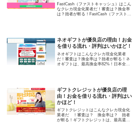
FastCash（ファストキャッシュ）はこん
なクレカ現金化業者だ！審査は？換金率
は？拙者が斬る！FastCash（ファストキ
ャッシュ）は、最高還元率98％！最速3分
で振込！会員数100万人突破！日本全国即
日振込！来店審査なし！カード事故0！...
ネオギフトが優良店の理由！お金
現金化業者
を借りる流れ・評判はいかほど！
ネオギフトはこんなクレカ現金化業者
だ！審査は？換金率は？拙者が斬る！ネ
オギフトは、最高換金率82%！日本全国
即日振込！来店審査なし！そんなネオギ
フトの実態を拙者が調べたでござるよ！
換金率80～82%最大還元率-振込対応即日
振込対応15時以降...
ギフトクレジットが優良店の理
現金化業者
由！お金を借りる流れ・評判はい
かほど！
ギフトクレジットはこんなクレカ現金化
業者だ ！審査は？ 換金率は？ 拙者
が斬る！ギフトクレジットは、最高還元
率98%！最短5分で入金！日本全国即日振
込！来店審査なし！創業20年！そんなギ
フトクレジットの実態を拙者が調べたで
ござるよ！換金率-...