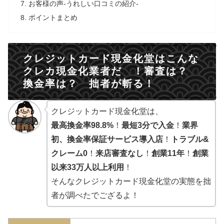
お客様の声-うれしい口コミの紹介-
ポイントまとめ
クレジットカード現金化堂はこんな
クレカ現金化業者だ ！審査は？
換金率は？ 拙者が斬る！
クレジットカード現金化堂は、
最高換金率98.8%
！
最短3分で入金
！
業界
初、換金率保証サービス導入店
！
トラブル&
クレーム0
！
来店審査なし
！
創業11年
！
創業
以来33万人以上利用
！
そんなクレジットカード現金化堂の実態を拙
者が調べたでござるよ！