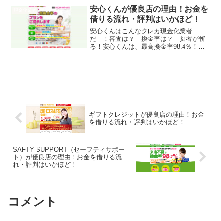
安心くんが優良店の理由！お金を
現金化業者
借りる流れ・評判はいかほど！
安心くんはこんなクレカ現金化業者
だ ！審査は？ 換金率は？ 拙者が斬
る！安心くんは、最高換金率98.4％！最
短5分で入金！日本全国即日振込！来店審
査なし！カード事故0！世界共通のクレジ
ットカード対応！そんな安心くんの実態
を拙者が調べたでござ...
ギフトクレジットが優良店の理由！お金
を借りる流れ・評判はいかほど！
SAFTY SUPPORT（セーフティサポー
ト）が優良店の理由！お金を借りる流
れ・評判はいかほど！
コメント