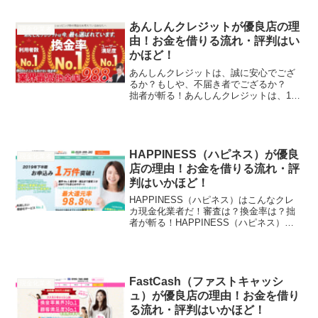
あんしんクレジットが優良店の理
現金化業者
由！お金を借りる流れ・評判はい
かほど！
あんしんクレジットは、誠に安心でござ
るか？もしや、不届き者でござるか？
拙者が斬る！あんしんクレジットは、15
年の実績がり、スタッフの対応もよい優
良店のようでござる。また、最短10分で
振込みとうたっている通り、大変迅速に
対応していることも多...
HAPPINESS（ハピネス）が優良
現金化業者
店の理由！お金を借りる流れ・評
判はいかほど！
HAPPINESS（ハピネス）はこんなクレ
カ現金化業者だ！審査は？換金率は？拙
者が斬る！HAPPINESS（ハピネス）
は、最大還元率98.8%！最短3分で振込！
リピート率88.2%！日本全国即日振込！
来店審査なし！2019年下半期の申し込
み...
FastCash（ファストキャッシ
現金化業者
ュ）が優良店の理由！お金を借り
る流れ・評判はいかほど！